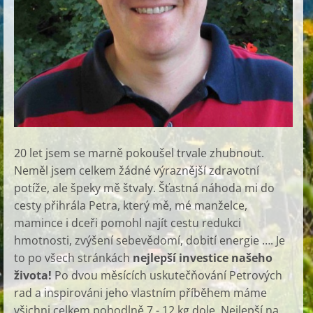
20 let jsem se marně pokoušel trvale zhubnout.
Neměl jsem celkem žádné výraznější zdravotní
potíže, ale špeky mě štvaly. Šťastná náhoda mi do
cesty přihrála Petra, který mě, mé manželce,
mamince i dceři pomohl najít cestu redukci
hmotnosti, zvýšení sebevědomí, dobití energie …. Je
to po všech stránkách
nejlepší investice našeho
života!
Po dvou měsících uskutečňování Petrových
rad a inspirováni jeho vlastním příběhem máme
všichni celkem pohodlně 7 - 12 kg dole. Nejlepší na