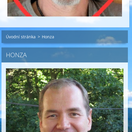
Úvodní stránka
>
Honza
HONZA