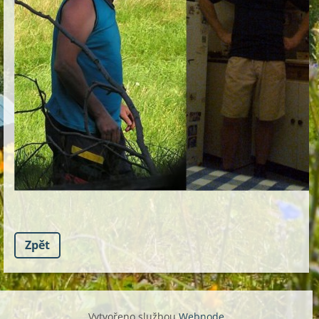
Zpět
Vytvořeno službou
Webnode