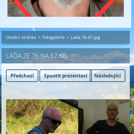
Úvodní stránka
>
Fotogalerie
>
Lada 76-67.jpg
LÁĎA ZE 76 NA 67 KG
Předchozí
Spustit prezentaci
Následující